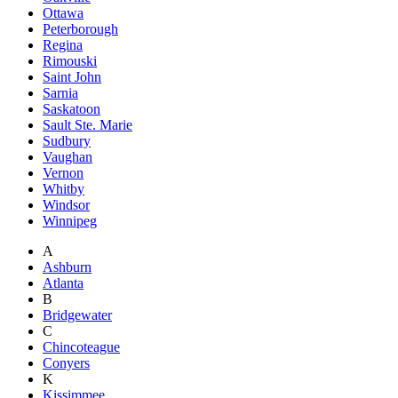
Ottawa
Peterborough
Regina
Rimouski
Saint John
Sarnia
Saskatoon
Sault Ste. Marie
Sudbury
Vaughan
Vernon
Whitby
Windsor
Winnipeg
A
Ashburn
Atlanta
B
Bridgewater
C
Chincoteague
Conyers
K
Kissimmee