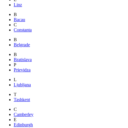
Linz
B
Bacau
C
Constanta
B
Belgrade
B
Bratislava
P
Prievidza
L
Ljubljana
T
Tashkent
C
Camberley
E
Edinburgh