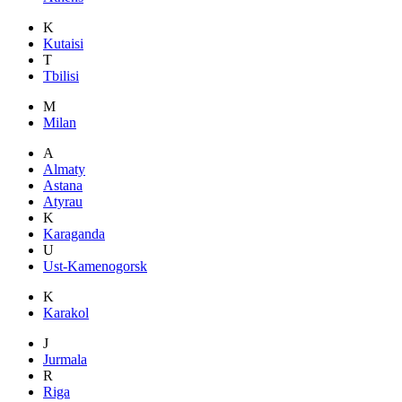
K
Kutaisi
T
Tbilisi
M
Milan
A
Almaty
Astana
Atyrau
K
Karaganda
U
Ust-Kamenogorsk
K
Karakol
J
Jurmala
R
Riga