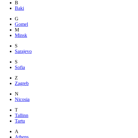
B
Baki
G
Gomel
M
Minsk
S
Sarajevo
S
Sofia
Z
Zagreb
N
Nicosia
T
Tallinn
Tartu
A
Athens