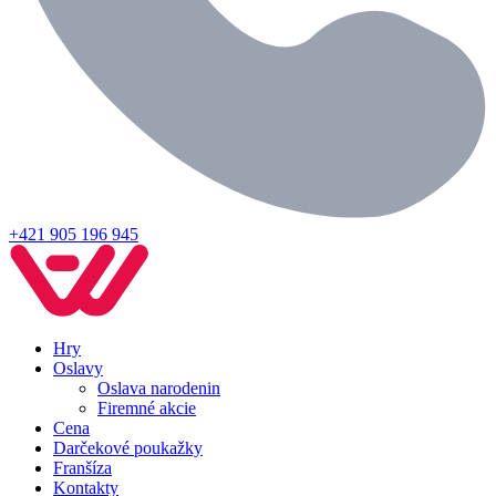
+421 905 196 945
Hry
Oslavy
Oslava narodenin
Firemné akcie
Cena
Darčekové poukažky
Franšíza
Kontakty