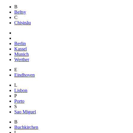
B
Beltsy
C
Chișinău
Berlin
Kassel
Munich
Werther
E
Eindhoven
L
Lisbon
P
Porto
S
Sao Miguel
B
Buchkirchen
L