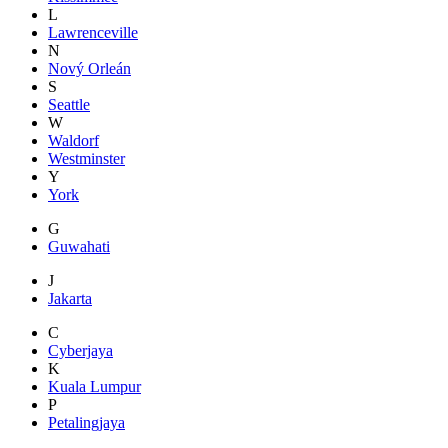
L
Lawrenceville
N
Nový Orleán
S
Seattle
W
Waldorf
Westminster
Y
York
G
Guwahati
J
Jakarta
C
Cyberjaya
K
Kuala Lumpur
P
Petalingjaya