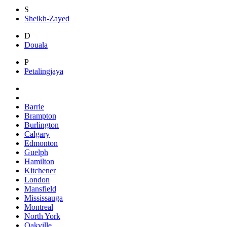
S
Sheikh-Zayed
D
Douala
P
Petalingjaya
Barrie
Brampton
Burlington
Calgary
Edmonton
Guelph
Hamilton
Kitchener
London
Mansfield
Mississauga
Montreal
North York
Oakville