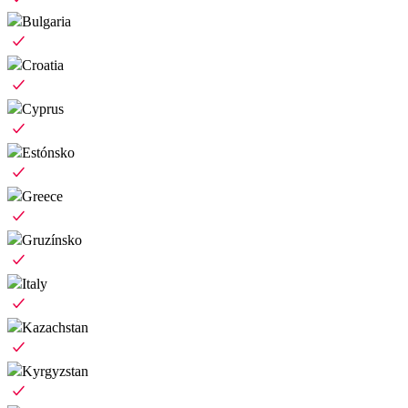
Bulgaria
Croatia
Cyprus
Estónsko
Greece
Gruzínsko
Italy
Kazachstan
Kyrgyzstan