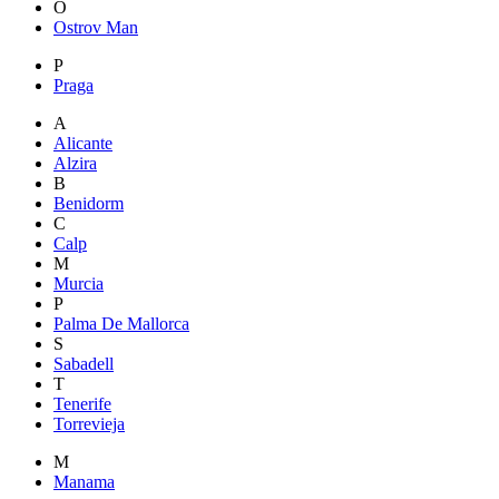
O
Ostrov Man
P
Praga
A
Alicante
Alzira
B
Benidorm
C
Calp
M
Murcia
P
Palma De Mallorca
S
Sabadell
T
Tenerife
Torrevieja
M
Manama