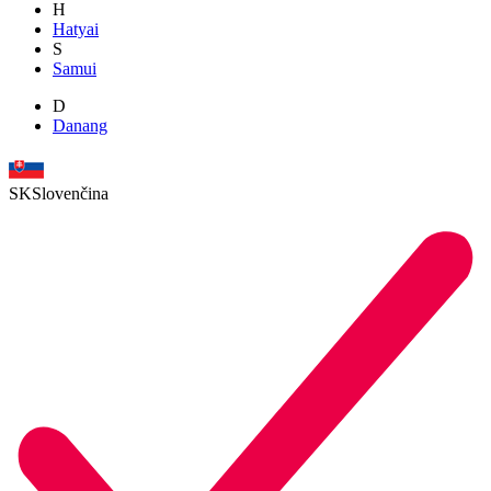
H
Hatyai
S
Samui
D
Danang
SK
Slovenčina