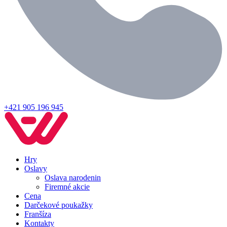
+421 905 196 945
Hry
Oslavy
Oslava narodenin
Firemné akcie
Cena
Darčekové poukažky
Franšíza
Kontakty