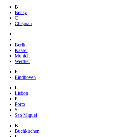
B
Beltsy
C
Chișinău
Berlin
Kassel
Munich
Werther
E
Eindhoven
L
Lisbon
P
Porto
S
Sao Miguel
B
Buchkirchen
L