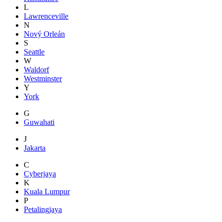
L
Lawrenceville
N
Nový Orleán
S
Seattle
W
Waldorf
Westminster
Y
York
G
Guwahati
J
Jakarta
C
Cyberjaya
K
Kuala Lumpur
P
Petalingjaya