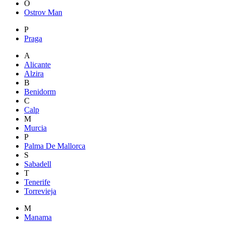
O
Ostrov Man
P
Praga
A
Alicante
Alzira
B
Benidorm
C
Calp
M
Murcia
P
Palma De Mallorca
S
Sabadell
T
Tenerife
Torrevieja
M
Manama