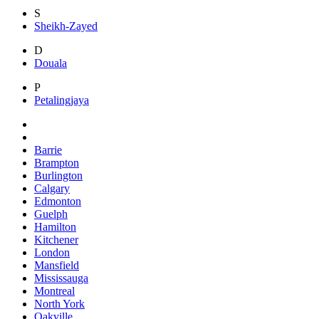
S
Sheikh-Zayed
D
Douala
P
Petalingjaya
Barrie
Brampton
Burlington
Calgary
Edmonton
Guelph
Hamilton
Kitchener
London
Mansfield
Mississauga
Montreal
North York
Oakville