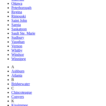
Ottawa
Peterborough
Regina
Rimouski
Saint John
Sarnia
Saskatoon
Sault Ste. Marie
Sudbury
Vaughan
Vernon
Whitby
Windsor
Winnipeg
A
Ashburn
Atlanta
B
Bridgewater
C
Chincoteague
Conyers
K
Kissimmee