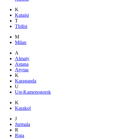
K
Kutaisi
T
Tbilisi
M
Milan
A
Almaty
Astana
Atyrau
K
Karaganda
U
Ust-Kamenogorsk
K
Karakol
J
Jurmala
R
Riga