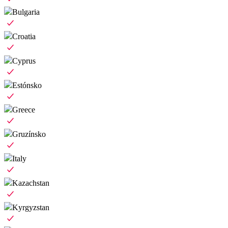
Bulgaria
Croatia
Cyprus
Estónsko
Greece
Gruzínsko
Italy
Kazachstan
Kyrgyzstan