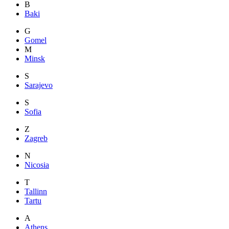
B
Baki
G
Gomel
M
Minsk
S
Sarajevo
S
Sofia
Z
Zagreb
N
Nicosia
T
Tallinn
Tartu
A
Athens