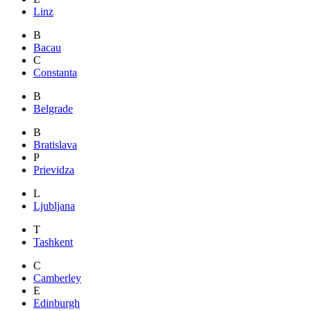
Linz
B
Bacau
C
Constanta
B
Belgrade
B
Bratislava
P
Prievidza
L
Ljubljana
T
Tashkent
C
Camberley
E
Edinburgh