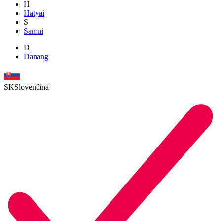
H
Hatyai
S
Samui
D
Danang
SK
Slovenčina